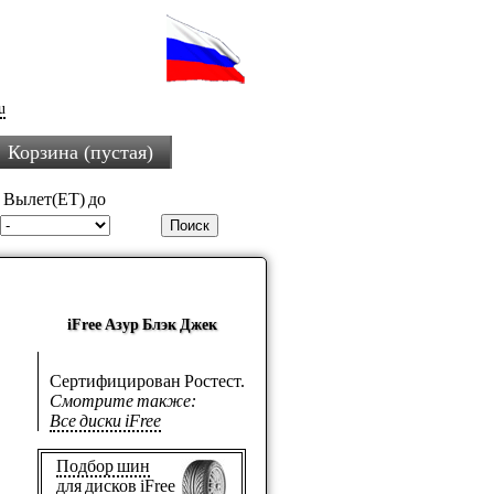
u
Корзина (пустая)
Вылет(ET) до
iFree Азур Блэк Джек
Сертифицирован Ростест.
Смотрите также:
Все диски iFree
Подбор шин
для дисков iFree