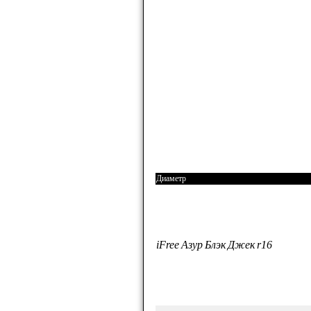
Диаметр
iFree Азур Блэк Джек r16