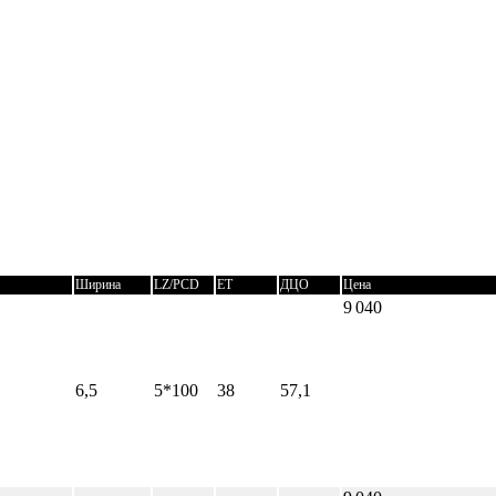
Ширина
LZ/PCD
ET
ДЦО
Цена
9 040
6,5
5*100
38
57,1