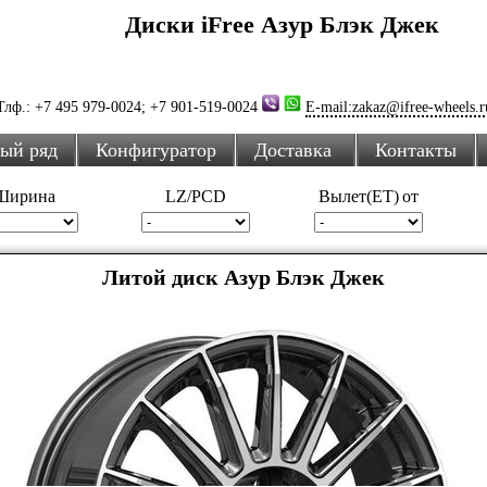
Диски iFree Азур Блэк Джек
Тлф.: +7 495 979-0024; +7 901-519-0024
E-mail:zakaz@ifree-wheels.r
ный ряд
Конфигуратор
Доставка
Контакты
Ширина
LZ/PCD
Вылет(ET) от
Литой диск Азур Блэк Джек