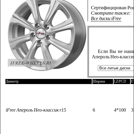
Сертифицирован Рос
Смотрите также:
Все диски iFree
Если Вы не наши
Апероль Нео-класси
Диаметр
Ширина
LZ/PCD
E
iFree Апероль Нео-классик r15
6
4*100
3