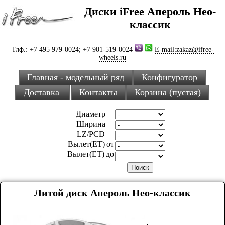
Диски iFree Апероль Нео-
классик
Тлф.: +7 495 979-0024; +7 901-519-0024
E-mail:zakaz@ifree-
wheels.ru
Главная - модельный ряд
Конфигуратор
Доставка
Контакты
Корзина (пустая)
Диаметр
Ширина
LZ/PCD
Вылет(ET) от
Вылет(ET) до
Литой диск Апероль Нео-классик