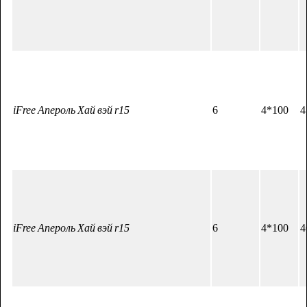
iFree Апероль Хай вэй r15
6
4*100
4
iFree Апероль Хай вэй r15
6
4*100
4