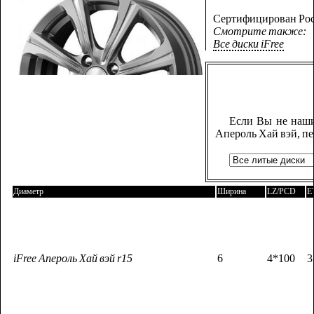
Сертифицирован Рос
Смотрите также:
Все диски iFree
Если Вы не наши
Апероль Хай вэй, п
Диаметр
Ширина
LZ/PCD
E
iFree Апероль Хай вэй r15
6
4*100
3