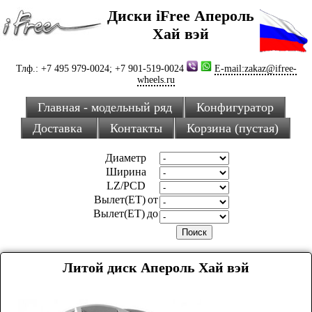
Диски iFree Апероль
Хай вэй
Тлф.: +7 495 979-0024; +7 901-519-0024
E-mail:zakaz@ifree-
wheels.ru
Главная - модельный ряд
Конфигуратор
Доставка
Контакты
Корзина (пустая)
Диаметр
Ширина
LZ/PCD
Вылет(ET) от
Вылет(ET) до
Литой диск Апероль Хай вэй