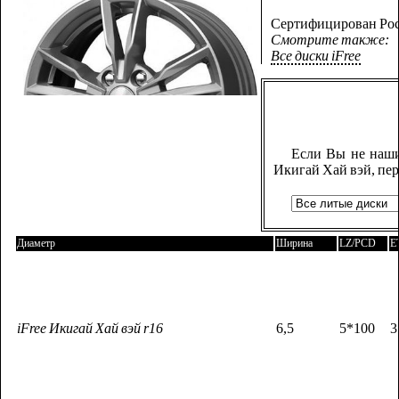
Сертифицирован Рос
Смотрите также:
Все диски iFree
Если Вы не наши
Икигай Хай вэй, пе
Диаметр
Ширина
LZ/PCD
E
iFree Икигай Хай вэй r16
6,5
5*100
3