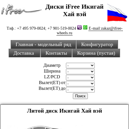
Диски iFree Икигай
Хай вэй
Тлф.: +7 495 979-0024; +7 901-519-0024
E-mail:zakaz@ifree-
wheels.ru
Главная - модельный ряд
Конфигуратор
Доставка
Контакты
Корзина (пустая)
Диаметр
Ширина
LZ/PCD
Вылет(ET) от
Вылет(ET) до
Литой диск Икигай Хай вэй