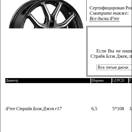
Сертифицирован Рос
Смотрите также:
Все диски iFree
Если Вы не наши
Страйк Блэк Джек, 
Диаметр
Ширина
LZ/PCD
E
iFree Страйк Блэк Джек r17
6,5
5*108
3