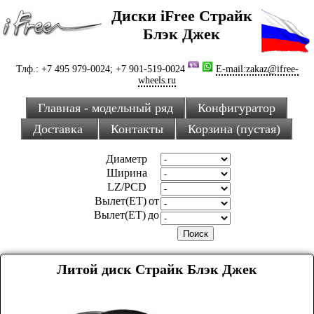
Диски iFree Страйк
Блэк Джек
Тлф.: +7 495 979-0024; +7 901-519-0024
E-mail:zakaz@ifree-
wheels.ru
Главная - модельный ряд
Конфигуратор
Доставка
Контакты
Корзина (пустая)
Диаметр
Ширина
LZ/PCD
Вылет(ET) от
Вылет(ET) до
Литой диск Страйк Блэк Джек