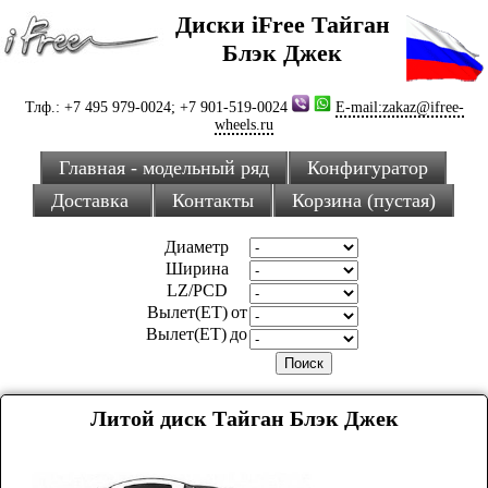
Диски iFree Тайган
Блэк Джек
Тлф.: +7 495 979-0024; +7 901-519-0024
E-mail:zakaz@ifree-
wheels.ru
Главная - модельный ряд
Конфигуратор
Доставка
Контакты
Корзина (пустая)
Диаметр
Ширина
LZ/PCD
Вылет(ET) от
Вылет(ET) до
Литой диск Тайган Блэк Джек