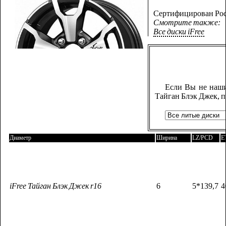
Сертифицирован Рос
Смотрите также:
Все диски iFree
Если Вы не наши
Тайган Блэк Джек, 
Диаметр
Ширина
LZ/PCD
E
iFree Тайган Блэк Джек r16
6
5*139,7
4